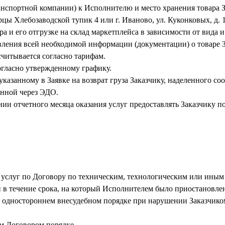
транспортной компании) к Исполнителю и место хранения товара
рцы Хлебозаводской тупик 4 или г. Иваново, ул. Куконковых, д. 
ара и его отгрузке на склад маркетплейса в зависимости от вида 
авления всей необходимой информации (документации) о товаре 
считывается согласно тарифам.
огласно утвержденному графику.
, указанному в Заявке на возврат груза Заказчику, наделенного
енной через ЭДО.
ании отчетного месяца оказания услуг предоставлять Заказчику по
у услуг по Договору по техническим, технологическим или ины
 в течение срока, на который Исполнителем было приостановлено
 в одностороннем внесудебном порядке при нарушении Заказчиком
ом Договором порядке.