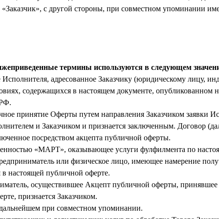
м «Заказчик», с другой стороны, при совместном упоминании и
нижеприведенные термины используются в следующем значен
ие Исполнителя, адресованное Заказчику (юридическому лицу, 
условиях, содержащихся в настоящем документе, опубликованн
 РФ.
чное принятие Оферты путем направления Заказчиком заявки И
лнителем и Заказчиком и признается заключенным. Договор (да
ключенное посредством акцепта публичной оферты.
венностью «МАРТ», оказывающее услуги фулфилмента по насто
редприниматель или физическое лицо, имеющее намерение полу
 в настоящей публичной оферте.
матель, осуществившее Акцепт публичной оферты, принявшее 
рте, признается Заказчиком.
 дальнейшем при совместном упоминании.