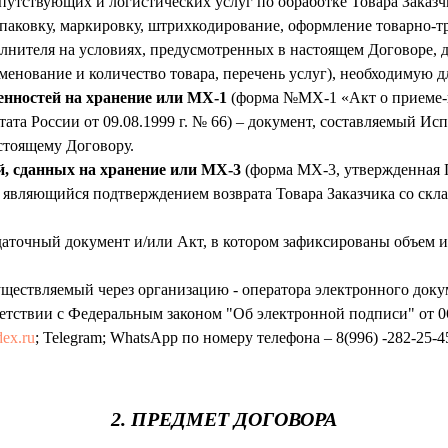
опутствующих и логистических услуг по обработке Товара Заказч
упаковку, маркировку, штрихкодирование, оформление товарно-т
олнителя на условиях, предусмотренных в настоящем Договоре, 
нование и количество товара, перечень услуг), необходимую дл
енностей на хранение или МХ-1
(форма №МХ-1 «Акт о приеме-п
ата России от 09.08.1999 г. № 66) – документ, составляемый 
стоящему Договору.
й, сданных на хранение или МХ-3
(форма МХ-3, утвержденная П
и являющийся подтверждением возврата Товара Заказчика со ск
аточный документ и/или Акт, в котором зафиксированы объем и
ществляемый через организацию - оператора электронного доку
тствии с Федеральным законом "Об электронной подписи" от 06
ex.ru
; Telegram; WhatsApp по номеру телефона – 8(996) -282-25-4
2. ПРЕДМЕТ ДОГОВОРА