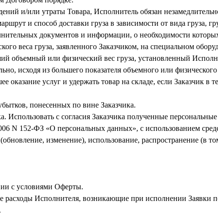
ений и/или утраты Товара, Исполнитель обязан незамедлительно 
маршрут и способ доставки груза в зависимости от вида груза, гр
олнительных документов и информации, о необходимости которых
ского веса груза, заявленного Заказчиком, на специальном обору
ший объемный или физический вес груза, установленный Исполнит
льно, исходя из большего показателя объемного или физического
е оказание услуг и удержать товар на складе, если Заказчик в т
 убытков, понесенных по вине Заказчика.
а. Использовать с согласия Заказчика полученные персональные 
06 N 152-ФЗ «О персональных данных», с использованием средс
(обновление, изменение), использование, распространение (в то
твии с условиями Оферты.
е расходы Исполнителя, возникающие при исполнении Заявки по
.