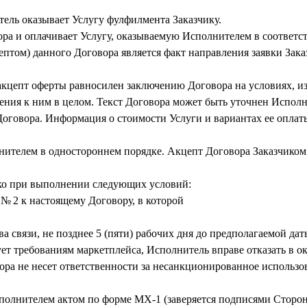
тель оказывает Услугу фулфилмента Заказчику.
ора и оплачивает Услугу, оказываемую Исполнителем в соответс
ептом) данного Договора является факт направления заявки Зак
Ф акцепт оферты равносилен заключению Договора на условиях, и
ения к ним в целом. Текст Договора может быть уточнен Испол
Договора. Информация о стоимости Услуги и вариантах ее оплат
нителем в одностороннем порядке. Акцепт Договора Заказчиком
ько при выполнении следующих условий:
 № 2 к настоящему Договору, в которой
ства связи, не позднее 5 (пяти) рабочих дня до предполагаемой д
вует требованиям маркетплейса, Исполнитель вправе отказать в ок
овора не несет ответственности за несанкционированное использ
сполнителем актом по форме МХ-1 (заверяется подписями Сторон