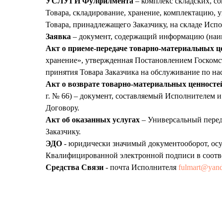
УСЛУГИ Фулфилмента
– комплекс складских, с
Товара, складирование, хранение, комплектацию, 
Товара, принадлежащего Заказчику, на складе Исп
Заявка
– документ, содержащий информацию (наиме
Акт о приеме-передаче товарно-материальных ц
хранение», утвержденная Постановлением Госкомст
принятия Товара Заказчика на обслуживание по на
Акт о возврате товарно-материальных ценносте
г. № 66) – документ, составляемый Исполнителем 
Договору.
Акт об оказанных услугах
– Универсальный перед
Заказчику.
ЭДО
- юридически значимый документооборот, осу
Квалифицированной электронной подписи в соотве
Средства Связи
- почта Исполнителя
fulmart@yand