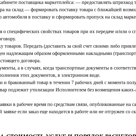
кабинете поставщика маркетплейса: — предоставлять штрихкод 
ра на склад — формировать поставку товара с ближайшей возмож
 автомобиля в поставку и сформировать пропуск на склад маркет
я о специфических свойствах товаров при их передаче и/или о 
оговору.
ку товаров. Передать (доставить за свой счет своими либо при
жден надлежащим образом оформленными накладными (транспор
астоящего договора.
кументы, а в случаях, когда транспортные документы в соответс
олнения этих документов, в электронном виде.
шки и бракованный товар в течении 7 рабочих дней с момента по
овар подлежит утилизации Исполнителем без возмещения каких-л
явки в рабочее время по средствам связи, опубликованные на са
 заявке если заказ еще находится в работе или не отгружен со с